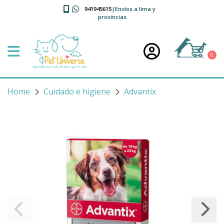
941945615
|Envíos a lima y
provincias
0
Home
Cuidado e higiene
Advantix