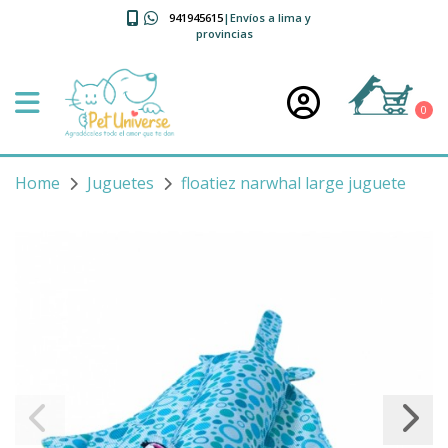
941945615
|Envíos a lima y
provincias
0
Home
Juguetes
floatiez narwhal large juguete