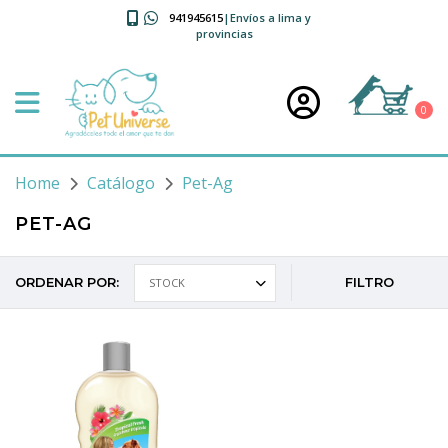
941945615
|Envíos a lima y
provincias
0
Home
Catálogo
Pet-Ag
PET-AG
ORDENAR POR:
FILTRO